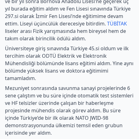
ve bir yıl sonra Bornova Anadolu Lisesi’ne geçerek üç
yıl burada eğitim aldım ve Fen Lisesi sınavında Türkiye
297.si olarak İzmir Fen Lisesi’nde eğitimime devam
ettim. Liseyi üçüncülük derecesiye bitirdim.
TÜBİTAK
liseler arası Fizik yarışmasında hem bireysel hem de
takım olarak birincilik ödülü aldım.
Üniversiteye giriş sınavında Türkiye 45.si oldum ve ilk
tercihim olarak ODTÜ Elektrik ve Elektronik
Mühendisliği bölümünde lisans eğitimi aldım. Yine aynı
bölümde yüksek lisans ve doktora eğitimimi
tamamladım.
Mezuniyet sonrasında savunma sanayi projelerinde 6
sene çalıştım ve bu süre içinde otomatik test sistemleri
ve HF telsizler üzerinde çalışan bir haberleşme
projesinde mühendis olarak görev aldım. Bu süre
içinde Türkiye’de bir ilk olarak NATO JWID-98
demonstrasyonunda ülkemizi temsil eden grubun
içerisinde yer aldım.