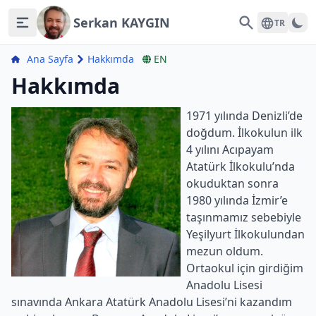
Serkan KAYGIN
Search
TR
Ana Sayfa
Hakkımda
EN
Hakkımda
1971 yılında Denizli’de
doğdum. İlkokulun ilk
4 yılını Acıpayam
Atatürk İlkokulu’nda
okuduktan sonra
1980 yılında İzmir’e
taşınmamız sebebiyle
Yeşilyurt İlkokulundan
mezun oldum.
Ortaokul için girdiğim
Anadolu Lisesi
sınavında Ankara Atatürk Anadolu Lisesi’ni kazandım