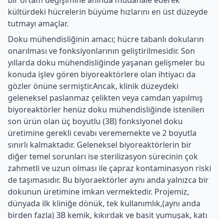
bir ortam değişimine anında müdahale ederek
kültürdeki hücrelerin büyüme hızlarını en üst düzeyde
tutmayı amaçlar.
Doku mühendisliğinin amacı; hücre tabanlı dokuların
onarılması ve fonksiyonlarının geliştirilmesidir. Son
yıllarda doku mühendisliğinde yaşanan gelişmeler bu
konuda işlev gören biyoreaktörlere olan ihtiyacı da
gözler önüne sermiştir.Ancak, klinik düzeydeki
geleneksel paslanmaz çelikten veya camdan yapılmış
biyoreaktörler henüz doku mühendisliğinde istenilen
son ürün olan üç boyutlu (3B) fonksiyonel doku
üretimine gerekli cevabı verememekte ve 2 boyutla
sınırlı kalmaktadır. Geleneksel biyoreaktörlerin bir
diğer temel sorunları ise sterilizasyon sürecinin çok
zahmetli ve uzun olması ile çapraz kontaminasyon riski
de taşımasıdır. Bu biyoraektörler aynı anda yalnızca bir
dokunun üretimine imkan vermektedir. Projemiz,
dünyada ilk kliniğe dönük, tek kullanımlık,(aynı anda
birden fazla) 3B kemik, kıkırdak ve basit yumuşak, katı